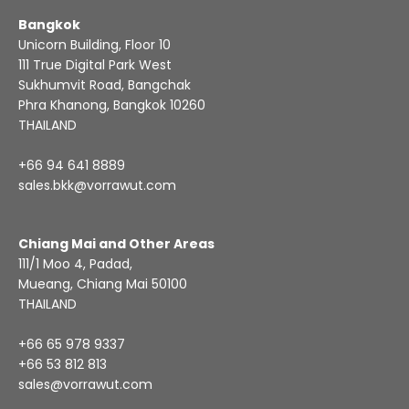
Bangkok
Unicorn Building, Floor 10
111 True Digital Park West
Sukhumvit Road, Bangchak
Phra Khanong, Bangkok 10260
THAILAND
+66 94 641 8889
sales.bkk@vorrawut.com
Chiang Mai and Other Areas
111/1 Moo 4, Padad,
Mueang, Chiang Mai 50100
THAILAND
+66 65 978 9337
+66 53 812 813
sales@vorrawut.com